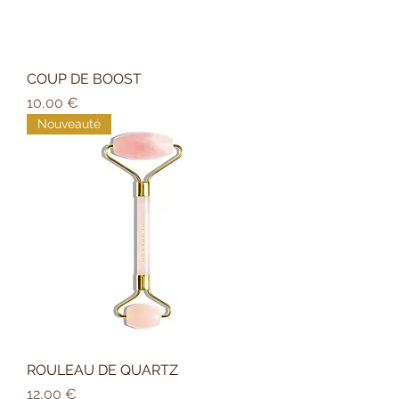
COUP DE BOOST
Prix
10,00 €
Nouveauté
ROULEAU DE QUARTZ
Prix
12,00 €