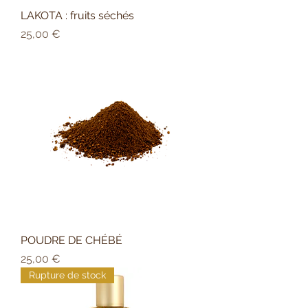
LAKOTA : fruits séchés
Prix
25,00 €
POUDRE DE CHÉBÉ
Prix
25,00 €
Rupture de stock