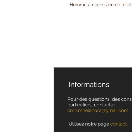
- Hommes : nécessaire de toilette
Informations
Pour des questions, des cons
particuliers, contactez
cmh.mhelanora@gmail.com
Utilisez notre page
contact