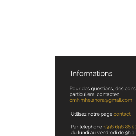
Informations
Pour des questions, des cons
particuliers, contactez
cmh.mhelanora@gmail.com
Utilisez notre page
contact
Par téléphone
+596 696 88 5
du lundi au vendredi de 9h à